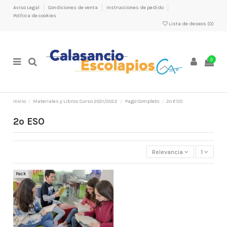
Aviso Legal
Condiciones de venta
Instrucciones de pedido
Política de cookies
Lista de deseos (
0
)
0
Inicio
Materiales y Libros Curso 2021/2022
Pago Completo
2º ESO
2º ESO
Relevancia
1
Pack