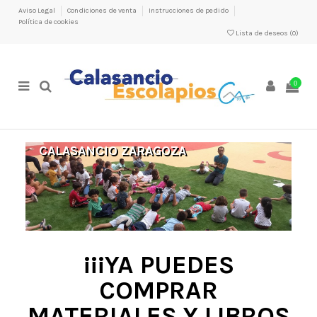
Aviso Legal
Condiciones de venta
Instrucciones de pedido
Política de cookies
Lista de deseos (
0
)
0
CALASANCIO ZARAGOZA
¡¡¡YA PUEDES
COMPRAR
MATERIALES Y LIBROS