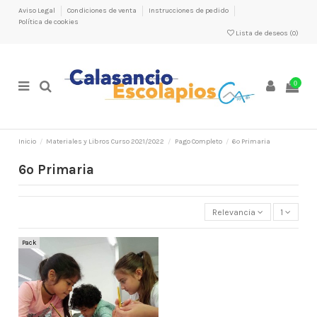
Aviso Legal
Condiciones de venta
Instrucciones de pedido
Política de cookies
Lista de deseos (
0
)
0
Inicio
Materiales y Libros Curso 2021/2022
Pago Completo
6º Primaria
6º Primaria
Relevancia
1
Pack