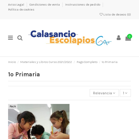
Aviso Legal
Condiciones de venta
Instrucciones de pedido
Política de cookies
Lista de deseos (
0
)
0
Inicio
Materiales y Libros Curso 2021/2022
Pago Completo
1º Primaria
1º Primaria
Relevancia
1
Pack