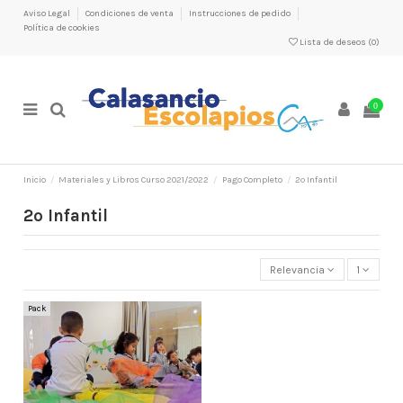
Aviso Legal
Condiciones de venta
Instrucciones de pedido
Política de cookies
Lista de deseos (
0
)
0
Inicio
Materiales y Libros Curso 2021/2022
Pago Completo
2º Infantil
2º Infantil
Relevancia
1
Pack